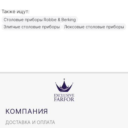
Alt-Chippendale
Коллекция
Также ищут:
Германия
Страна производителя
Столовые приборы Robbe & Berking
Золото, Посеребрение
Материал
Элитные столовые приборы
Люксовые столовые приборы
20,4см
Объем / Размер
КОМПАНИЯ
ДОСТАВКА И ОПЛАТА