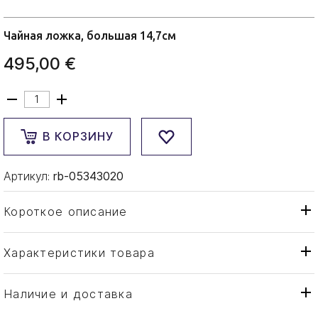
Чайная ложка, большая 14,7см
495,00 €
В КОРЗИНУ
Артикул:
rb-05343020
Короткое описание
Характеристики товара
Ложка
Тип товара
Robbe & Berking
Бренд
Наличие и доставка
Alt-Chippendale
Коллекция