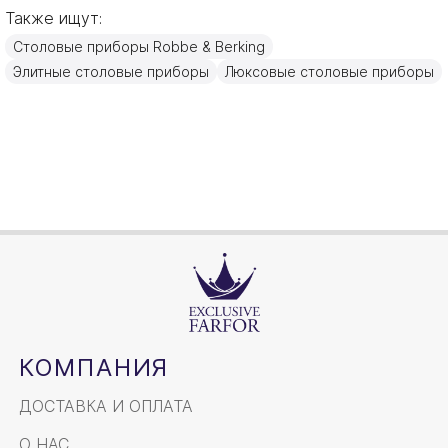
Также ищут:
Германия
Страна производителя
Столовые приборы Robbe & Berking
Золото, Серебро
Материал
Элитные столовые приборы
Люксовые столовые приборы
14,7см
Объем / Размер
КОМПАНИЯ
ДОСТАВКА И ОПЛАТА
О НАС