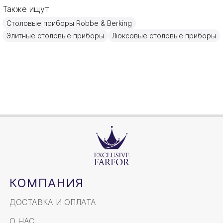
Также ищут:
Германия
Страна производителя
Столовые приборы Robbe & Berking
Золото, Серебро
Материал
Элитные столовые приборы
Люксовые столовые приборы
20,4см
Объем / Размер
КОМПАНИЯ
ДОСТАВКА И ОПЛАТА
О НАС