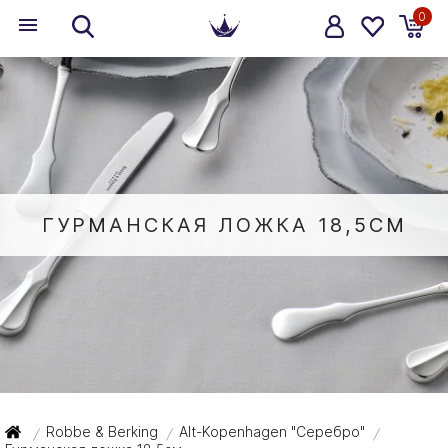
0
ГУРМАНСКАЯ ЛОЖКА 18,5СМ
Robbe & Berking
Alt-Kopenhagen "Серебро"
/
/
/