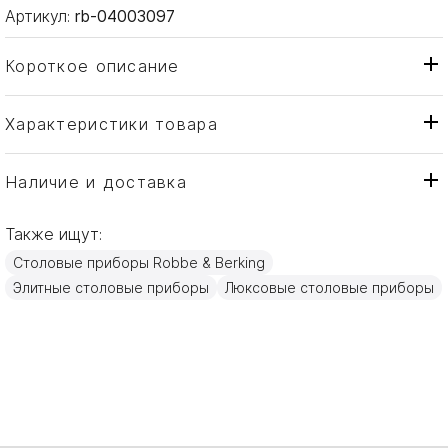
Артикул:
rb-04003097
Короткое описание
Характеристики товара
Ложка
Тип товара
Robbe & Berking
Бренд
Наличие и доставка
Alt-Kopenhagen
Коллекция
Также ищут:
Германия
Страна производителя
Столовые приборы Robbe & Berking
Серебро
Материал
Элитные столовые приборы
Люксовые столовые приборы
18,5см
Объем / Размер