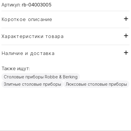
Артикул:
rb-04003005
Короткое описание
Характеристики товара
Вилка
Тип товара
Robbe & Berking
Бренд
Наличие и доставка
Alt-Kopenhagen
Коллекция
Также ищут:
Германия
Страна производителя
Столовые приборы Robbe & Berking
Серебро
Материал
Элитные столовые приборы
Люксовые столовые приборы
19,8см
Объем / Размер