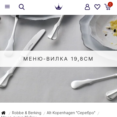
0
МЕНЮ-ВИЛКА 19,8СМ
Robbe & Berking
Alt-Kopenhagen "Серебро"
/
/
/