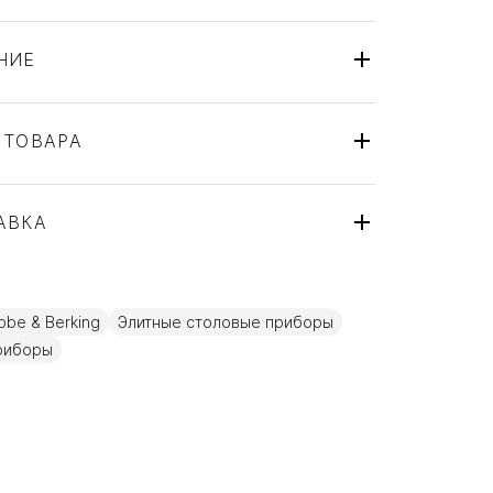
НИЕ
 ТОВАРА
Ложка
Robbe & Berking
АВКА
Alta
Германия
ля
Золото, Посеребрение
be & Berking
Элитные столовые приборы
15см
риборы