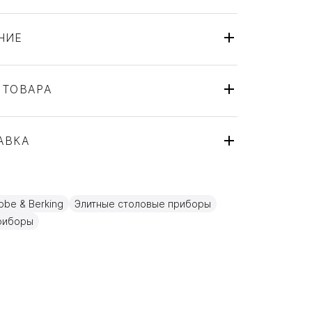
НИЕ
 ТОВАРА
Вилка
Robbe & Berking
АВКА
Alta
Германия
ля
Золото, Посеребрение
be & Berking
Элитные столовые приборы
18см
риборы