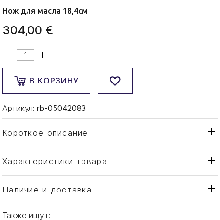
Нож для масла 18,4см
304,00 €
В КОРЗИНУ
Артикул:
rb-05042083
Короткое описание
Характеристики товара
Нож
Тип товара
Robbe & Berking
Бренд
Наличие и доставка
Alta
Коллекция
Также ищут:
Германия
Страна производителя