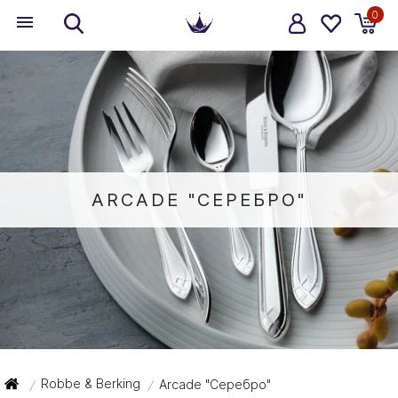
0
ARCADE "СЕРЕБРО"
Robbe & Berking
Arcade "Серебро"
/
/