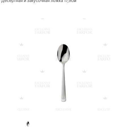
Десертная и закусочная ложка 17,9см