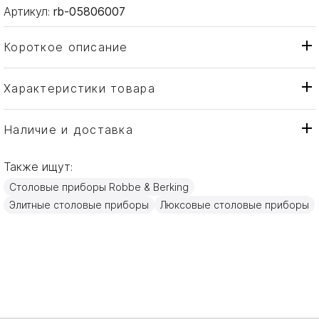
Артикул:
rb-05806007
Короткое описание
Характеристики товара
Ложка
Тип товара
Robbe & Berking
Бренд
Наличие и доставка
Atlantic-Brillant
Коллекция
Также ищут:
Германия
Страна производителя
Столовые приборы Robbe & Berking
Сталь
Материал
Элитные столовые приборы
Люксовые столовые приборы
17,9см
Объем / Размер