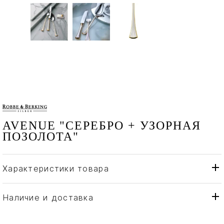
AVENUE "СЕРЕБРО + УЗОРНАЯ
ПОЗОЛОТА"
Характеристики товара
Robbe & Berking
Бренд
Германия
Страна производителя
Наличие и доставка
Золото, Серебро
Материал