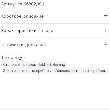
Артикул:
rb-06802,39,1
Короткое описание
Характеристики товара
Набор
Тип товара
Robbe & Berking
Бренд
Наличие и доставка
Belvedere
Коллекция
Также ищут:
Германия
Страна производителя
Столовые приборы Robbe & Berking
Посеребрение
Материал
Элитные столовые приборы
Люксовые столовые приборы
6 персон, 39 предметов
Объем / Размер