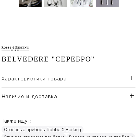
BELVEDERE "СЕРЕБРО"
Характеристики товара
Robbe & Berking
Бренд
Германия
Страна производителя
Наличие и доставка
Серебро
Материал
Также ищут:
Столовые приборы Robbe & Berking