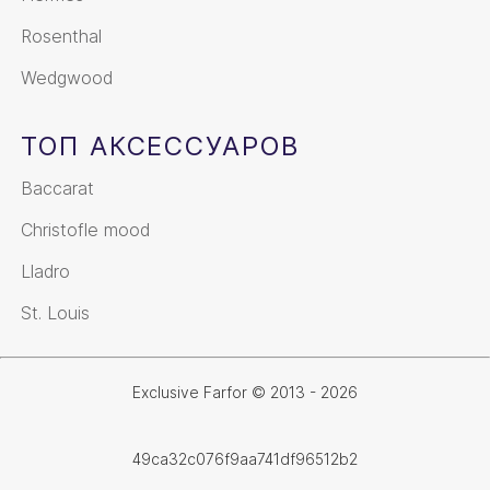
Rosenthal
Wedgwood
ТОП АКСЕССУАРОВ
Baccarat
Christofle mood
Lladro
St. Louis
Exclusive Farfor © 2013 - 2026
49ca32c076f9aa741df96512b2