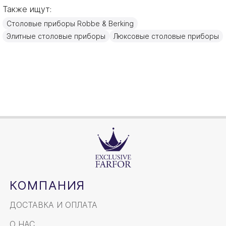
Также ищут:
Германия
Страна производителя
Столовые приборы Robbe & Berking
Золото, Посеребрение
Материал
Элитные столовые приборы
Люксовые столовые приборы
15,3см
Объем / Размер
КОМПАНИЯ
ДОСТАВКА И ОПЛАТА
О НАС