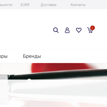
льности
EUR€
Доставка
Контакты
0
оры
Бренды
+