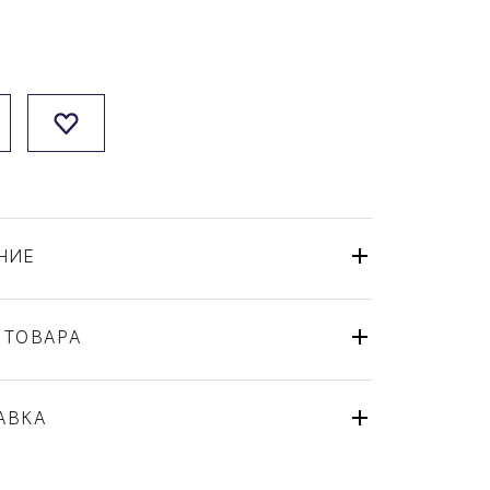
НИЕ
 ТОВАРА
Вилка
Robbe & Berking
АВКА
Gourmet
Германия
ля