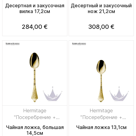
сплошная позолота"
сплошная позолота"
Десертная и закусочная
Десертный и закусочный
вилка 17,2см
нож 21,2см
284,00 €
308,00 €
Hermitage
Hermitage
"Посеребрение +
"Посеребрение +
сплошная позолота"
сплошная позолота"
Чайная ложка, большая
Чайная ложка 13,1см
14,5см