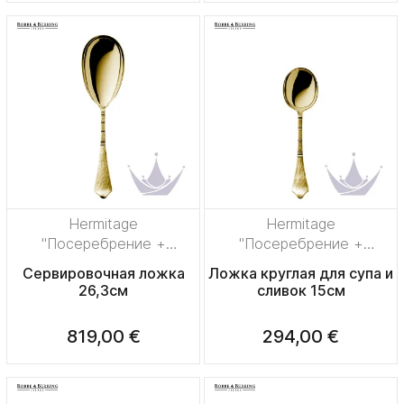
Hermitage
Hermitage
"Посеребрение +
"Посеребрение +
сплошная позолота"
сплошная позолота"
Сервировочная ложка
Ложка круглая для супа и
26,3см
сливок 15см
819,00 €
294,00 €