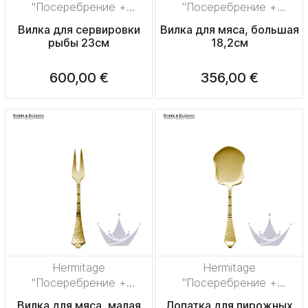
"Посеребрение +
"Посеребрение +
сплошная позолота"
сплошная позолота"
Вилка для сервировки
Вилка для мяса, большая
рыбы 23см
18,2см
600,00 €
356,00 €
Hermitage
Hermitage
"Посеребрение +
"Посеребрение +
сплошная позолота"
сплошная позолота"
Вилка для мяса, малая
Лопатка для пирожных