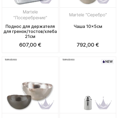
Martele
Martele "Серебро"
"Посеребрение"
Поднос для держателя
Чаша 10x5см
для гренок/тостов/хлеба
21см
607,00 €
792,00 €
NEW