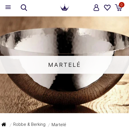
0
MARTELÉ
Robbe & Berking
Martelé
/
/