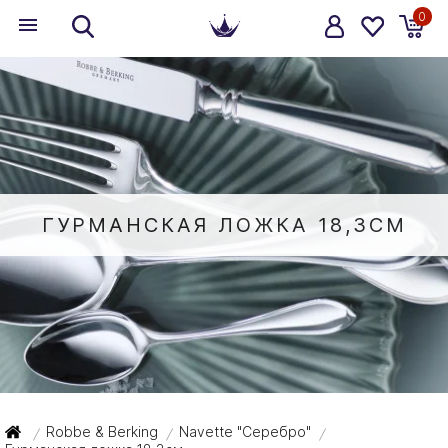
0
ГУРМАНСКАЯ ЛОЖКА 18,3СМ
Robbe & Berking
Navette "Серебро"
/
/
/