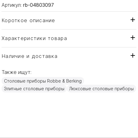
Артикул:
rb-04803097
Короткое описание
Характеристики товара
Ложка
Тип товара
Robbe & Berking
Бренд
Наличие и доставка
Navette
Коллекция
Также ищут:
Германия
Страна производителя
Столовые приборы Robbe & Berking
Серебро
Материал
Элитные столовые приборы
Люксовые столовые приборы
18,3см
Объем / Размер