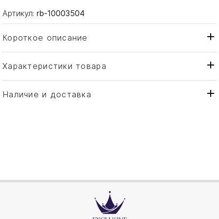
Артикул:
rb-10003504
Короткое описание
Характеристики товара
Сахарница
Тип товара
Robbe & Berking
Бренд
Наличие и доставка
Neue Form
Коллекция
Германия
Страна производителя
Гренадилл, Серебро
Материал