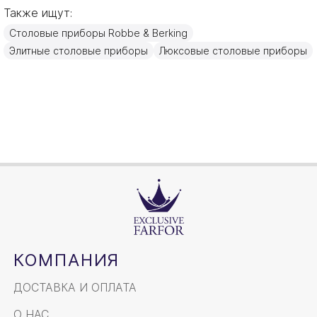
Также ищут:
Германия
Страна производителя
Столовые приборы Robbe & Berking
Золото, Посеребрение
Материал
Элитные столовые приборы
Люксовые столовые приборы
18см
Объем / Размер
КОМПАНИЯ
ДОСТАВКА И ОПЛАТА
О НАС