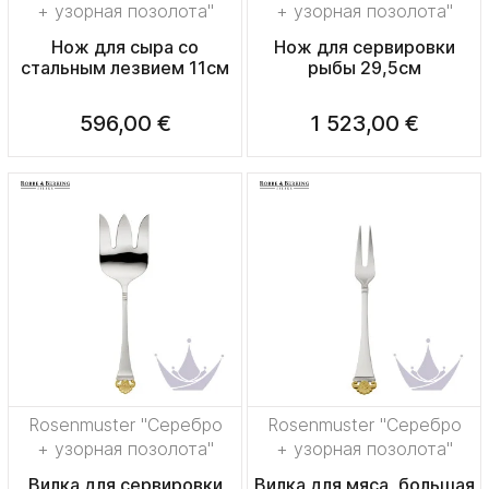
+ узорная позолота"
+ узорная позолота"
Нож для сыра со
Нож для сервировки
стальным лезвием 11см
рыбы 29,5см
596,00 €
1 523,00 €
Rosenmuster "Серебро
Rosenmuster "Серебро
+ узорная позолота"
+ узорная позолота"
Вилка для сервировки
Вилка для мяса, большая