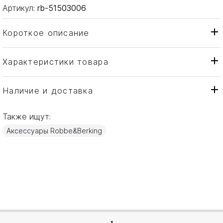
Артикул:
rb-51503006
Короткое описание
Характеристики товара
Настольные игры
Тип товара
Robbe & Berking
Бренд
Наличие и доставка
Chess
Коллекция
Также ищут:
Германия
Страна производителя
Аксессуары Robbe&Berking
Серебро
Материал
4,4см
Объем / Размер