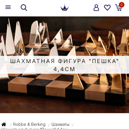
0
ШАХМАТНАЯ ФИГУРА "ПЕШКА"
4,4СМ
Robbe & Berking
Шахматы
/
/
/