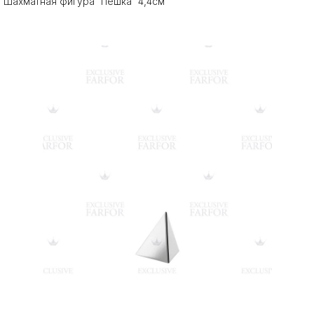
Шахматная фигура "Пешка" 4,4см