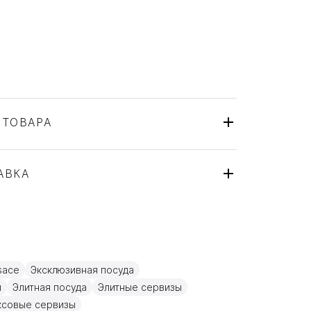
 ТОВАРА
Rosenthal Versace
Германия
ля
АВКА
Фарфор
sace
Эксклюзивная посуда
ы
Элитная посуда
Элитные сервизы
ксовые сервизы