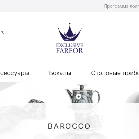
Программа лоя
.ru
ксессуары
Бокалы
Столовые приб
+
+
BAROCCO
+