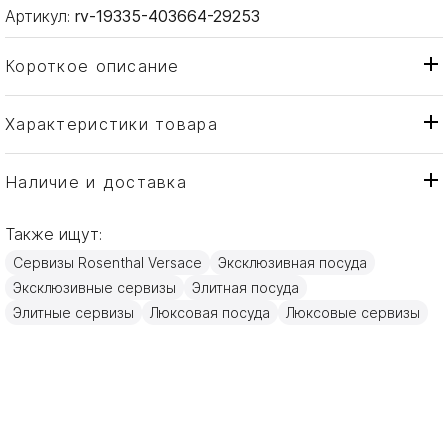
Артикул:
rv-19335-403664-29253
Короткое описание
Характеристики товара
Чашка
Тип товара
Rosenthal Versace
Бренд
Наличие и доставка
La Scala del Palazzo
Коллекция
Также ищут:
Германия
Страна производителя
Сервизы Rosenthal Versace
Эксклюзивная посуда
Золото, Фарфор
Материал
Эксклюзивные сервизы
Элитная посуда
0,20л
Объем / Размер
Элитные сервизы
Люксовая посуда
Люксовые сервизы