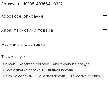
Артикул:
rv-19335-403664-13322
Короткое описание
Характеристики товара
Салатник
Тип товара
Rosenthal Versace
Бренд
Наличие и доставка
La Scala del Palazzo
Коллекция
Также ищут:
Германия
Страна производителя
Сервизы Rosenthal Versace
Эксклюзивная посуда
Золото, Фарфор
Материал
Эксклюзивные сервизы
Элитная посуда
22см
Объем / Размер
Элитные сервизы
Люксовая посуда
Люксовые сервизы