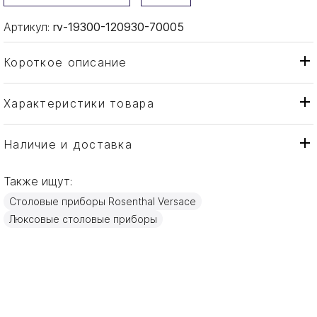
Артикул:
rv-19300-120930-70005
Короткое описание
Характеристики товара
Вилка
Тип товара
Rosenthal Versace
Бренд
Наличие и доставка
Medusa
Коллекция
Также ищут:
Германия
Страна производителя
Столовые приборы Rosenthal Versace
Золото
Материал
Люксовые столовые приборы
18см
Объем / Размер