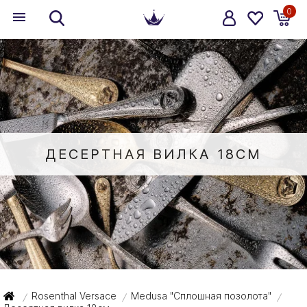
0
ДЕСЕРТНАЯ ВИЛКА 18СМ
Rosenthal Versace
Medusa "Сплошная позолота"
/
/
/