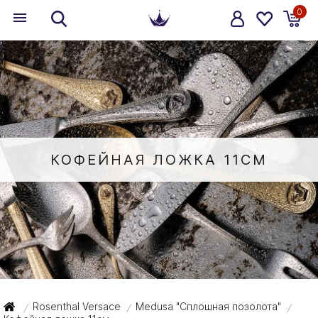
0
КОФЕЙНАЯ ЛОЖКА 11СМ
Rosenthal Versace
Medusa "Сплошная позолота"
/
/
/