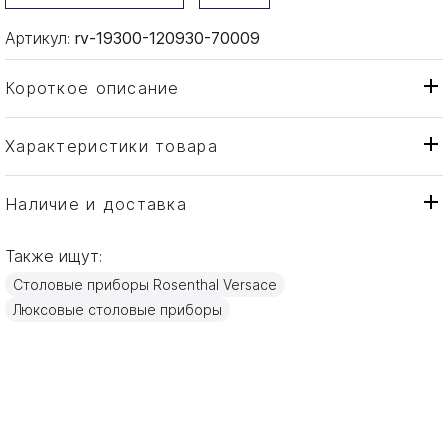
Артикул:
rv-19300-120930-70009
Короткое описание
Характеристики товара
Ложка
Тип товара
Rosenthal Versace
Бренд
Наличие и доставка
Medusa
Коллекция
Также ищут:
Германия
Страна производителя
Столовые приборы Rosenthal Versace
Золото
Материал
Люксовые столовые приборы
11см
Объем / Размер