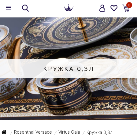
0
КРУЖКА 0,3Л
Rosenthal Versace
Virtus Gala
Кружка 0,3л
/
/
/