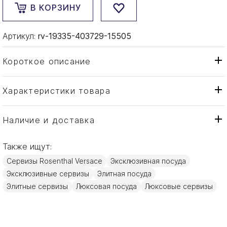
В КОРЗИНУ
Артикул:
rv-19335-403729-15505
Короткое описание
Характеристики товара
Кружка
Тип товара
Rosenthal Versace
Бренд
Наличие и доставка
Virtus Gala
Коллекция
Также ищут:
Германия
Страна производителя
Сервизы Rosenthal Versace
Эксклюзивная посуда
Золото, Фарфор
Материал
Эксклюзивные сервизы
Элитная посуда
0,3л
Объем / Размер
Элитные сервизы
Люксовая посуда
Люксовые сервизы