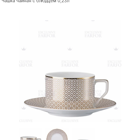
Чашка чайная с блюдцем 0,23л