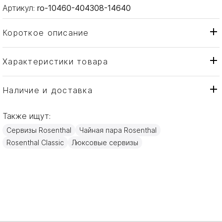
Артикул:
ro-10460-404308-14640
Короткое описание
Характеристики товара
Чашка
Тип товара
Rosenthal
Бренд
Наличие и доставка
Francis Carreau Beige
Коллекция
Также ищут:
Германия
Страна производителя
Сервизы Rosenthal
Чайная пара Rosenthal
Фарфор, Золото
Материал
Rosenthal Classic
Люксовые сервизы
0,23л
Объем / Размер