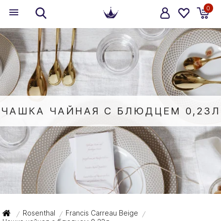
0
ЧАШКА ЧАЙНАЯ С БЛЮДЦЕМ 0,23Л
Rosenthal
Francis Carreau Beige
/
/
/