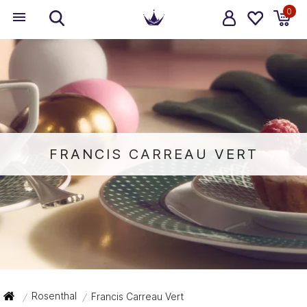
0
FRANCIS CARREAU VERT
Rosenthal
Francis Carreau Vert
/
/