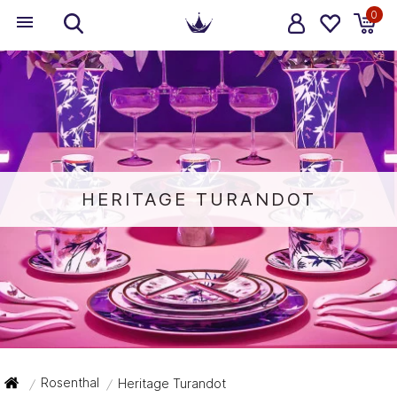
0
HERITAGE TURANDOT
Rosenthal
Heritage Turandot
/
/