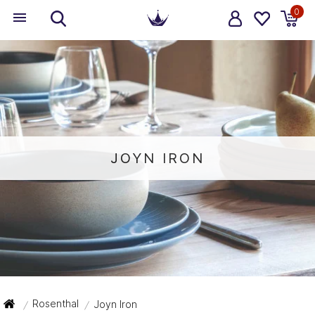
0
JOYN IRON
Rosenthal
Joyn Iron
/
/