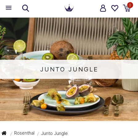
0
JUNTO JUNGLE
Rosenthal
Junto Jungle
/
/