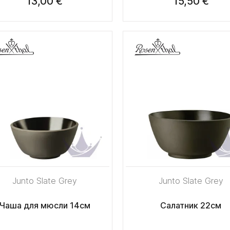
13,00 €
15,50 €
Junto Slate Grey
Junto Slate Grey
Чаша для мюсли 14см
Салатник 22см