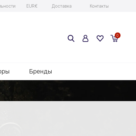
льности
EUR€
Доставка
Контакты
0
оры
Бренды