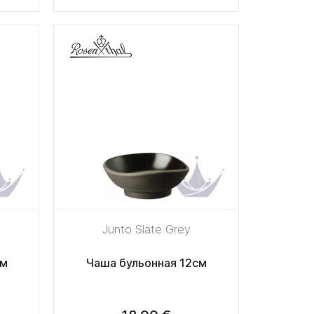
Junto Slate Grey
см
Чаша бульонная 12см