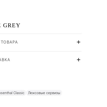
E GREY
 ТОВАРА
Rosenthal
Германия
ля
АВКА
Фарфор
senthal Classic
Люксовые сервизы