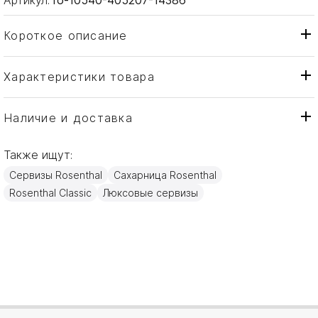
Короткое описание
Характеристики товара
Сахарница
Тип товара
Rosenthal
Бренд
Наличие и доставка
Junto Soft Shell
Коллекция
Также ищут:
Германия
Страна производителя
Сервизы Rosenthal
Сахарница Rosenthal
Фарфор
Материал
Rosenthal Classic
Люксовые сервизы
0,28л
Объем / Размер