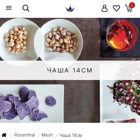
0
ЧАША 14СМ
Rosenthal
Mesh
Чаша 14см
/
/
/