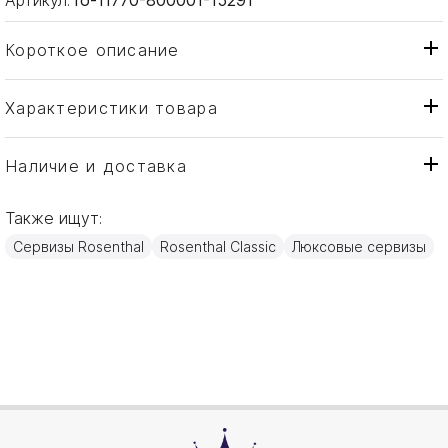
Короткое описание
Характеристики товара
Чаша
Тип товара
Rosenthal
Бренд
Наличие и доставка
Mesh
Коллекция
Также ищут:
Германия
Страна производителя
Сервизы Rosenthal
Rosenthal Classic
Люксовые сервизы
Фарфор
Материал
14см
Объем / Размер