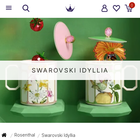
0
SWAROVSKI IDYLLIA
Rosenthal
Swarovski Idyllia
/
/