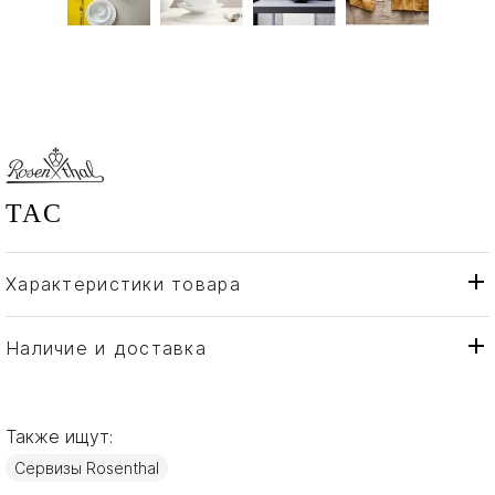
TAC
Характеристики товара
Rosenthal
Бренд
Германия
Страна производителя
Наличие и доставка
Фарфор
Материал
Также ищут:
Сервизы Rosenthal