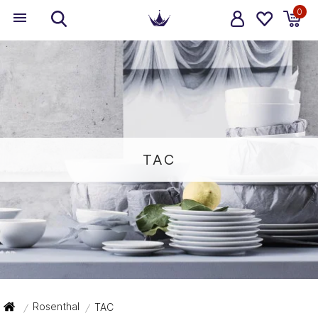
0
TAC
Rosenthal
TAC
/
/