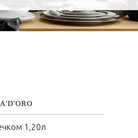
+
A'D'ORO
ечком 1,20л