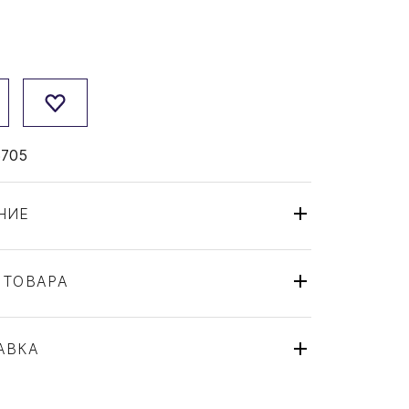
5705
НИЕ
 ТОВАРА
Чайник
Sieger by Fürstenberg
АВКА
My China! Ca'd'Oro
Германия
ля