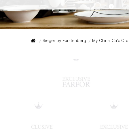
+
Sieger by Fürstenberg
My China! Ca'd'Oro
/
/