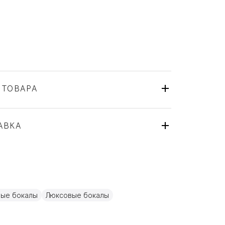
 ТОВАРА
St. Louis
Франция
ля
АВКА
Хрусталь
ные бокалы
Люксовые бокалы