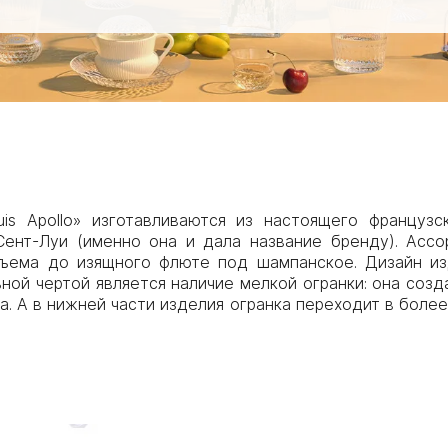
is Apollo» изготавливаются из настоящего французс
ент-Луи (именно она и дала название бренду). Ассо
ъема до изящного флюте под шампанское. Дизайн из
ной чертой является наличие мелкой огранки: она соз
а. А в нижней части изделия огранка переходит в более