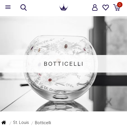
0
BOTTICELLI
St. Louis
Botticelli
/
/