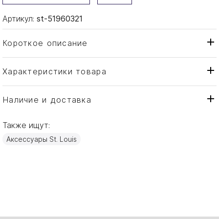
Артикул:
st-51960321
Короткое описание
Характеристики товара
Ваза
Тип товара
St. Louis
Бренд
Наличие и доставка
Chardon
Коллекция
Также ищут:
Франция
Страна производителя
Аксессуары St. Louis
Хрусталь
Материал
70см
Объем / Размер