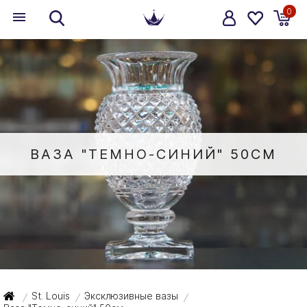
0
ВАЗА "ТЕМНО-СИНИЙ" 50СМ
St. Louis
Эксклюзивные вазы
/
/
/