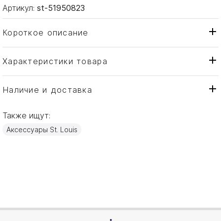
Артикул:
st-51950823
Короткое описание
Характеристики товара
Ваза
Тип товара
St. Louis
Бренд
Наличие и доставка
Bagatelle
Коллекция
Также ищут:
Франция
Страна производителя
Аксессуары St. Louis
Хрусталь
Материал
50см
Объем / Размер