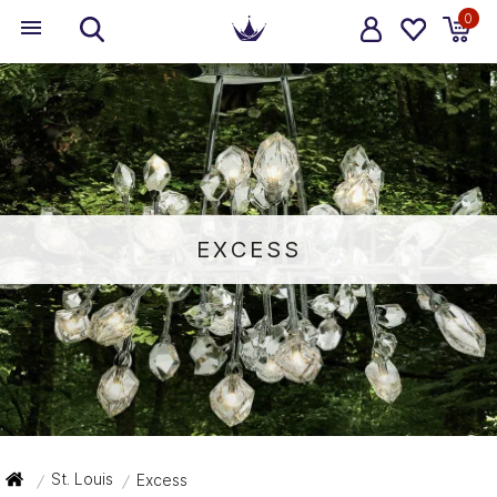
0
EXCESS
St. Louis
Excess
/
/