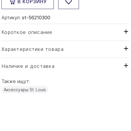
В КОРЗИНУ
Артикул:
st-56210300
Короткое описание
Характеристики товара
Пресс-папье
Тип товара
St. Louis
Бренд
Наличие и доставка
Paperweights
Коллекция
Также ищут:
Франция
Страна производителя
Аксессуары St. Louis
Хрусталь
Материал
8см
Объем / Размер