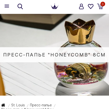
0
ПРЕСС-ПАПЬЕ "HONEYCOMB" 8СМ
St. Louis
Пресс-папье
/
/
/