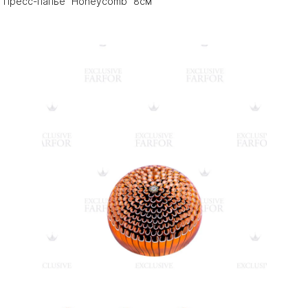
Пресс-папье "Honeycomb" 8см