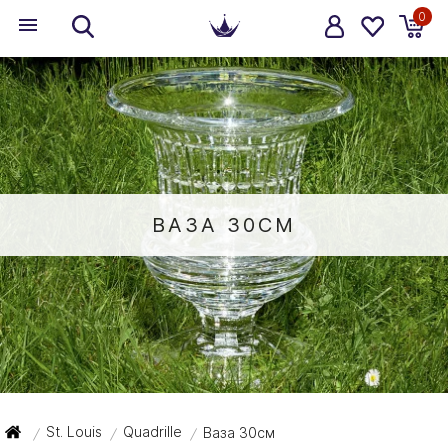
0
ВАЗА 30СМ
St. Louis
Quadrille
Ваза 30см
/
/
/