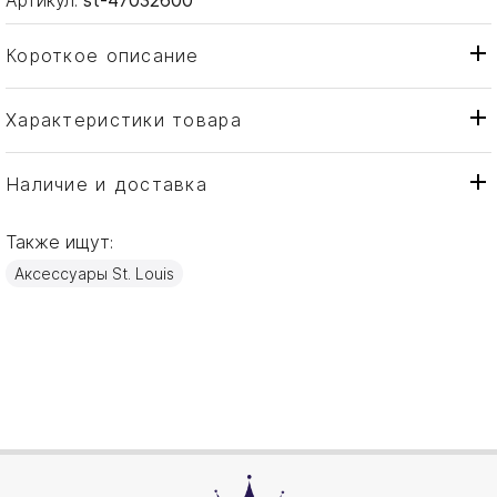
Короткое описание
Характеристики товара
Ваза
Тип товара
St. Louis
Бренд
Наличие и доставка
Quadrille
Коллекция
Также ищут:
Франция
Страна производителя
Аксессуары St. Louis
Хрусталь
Материал
30см
Объем / Размер