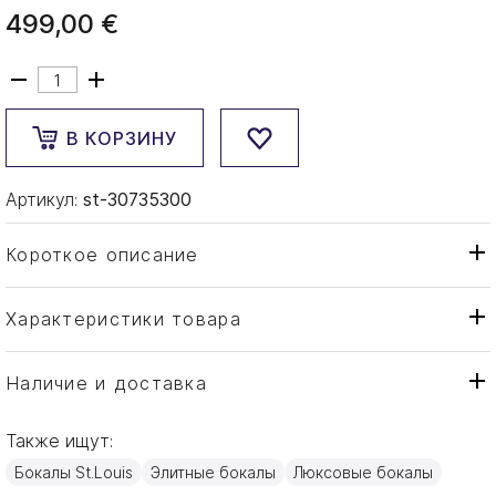
499,00 €
В КОРЗИНУ
Артикул:
st-30735300
Короткое описание
Характеристики товара
Бокал
Тип товара
St. Louis
Бренд
Наличие и доставка
Thistle "Gold engraving"
Коллекция
Также ищут:
Франция
Страна производителя
Бокалы St.Louis
Элитные бокалы
Люксовые бокалы
Золото, Хрусталь
Материал