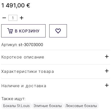
1 491,00 €
В КОРЗИНУ
Артикул:
st-30703000
Короткое описание
Характеристики товара
Графин
Тип товара
St. Louis
Бренд
Наличие и доставка
Thistle "Gold engraving"
Коллекция
Также ищут:
Франция
Страна производителя
Бокалы St.Louis
Элитные бокалы
Люксовые бокалы
Золото, Хрусталь
Материал