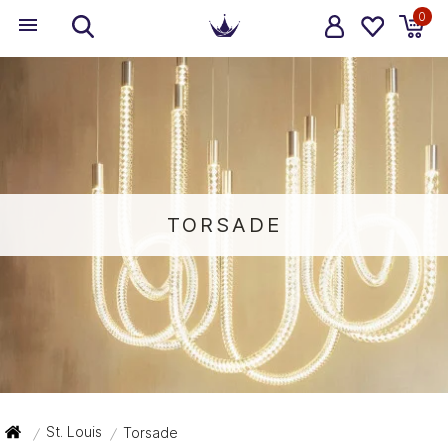
0
TORSADE
St. Louis
Torsade
/
/